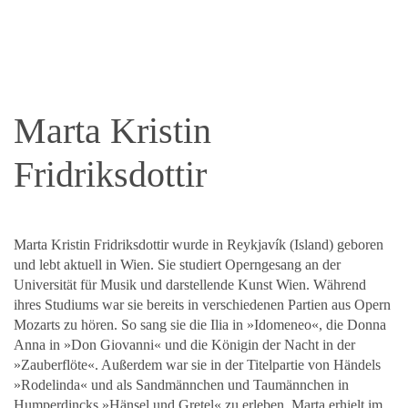
Marta Kristin
Fridriksdottir
Marta Kristin Fridriksdottir wurde in Reykjavík (Island) geboren
und lebt aktuell in Wien. Sie studiert Operngesang an der
Universität für Musik und darstellende Kunst Wien. Während
ihres Studiums war sie bereits in verschiedenen Partien aus Opern
Mozarts zu hören. So sang sie die Ilia in »Idomeneo«, die Donna
Anna in »Don Giovanni« und die Königin der Nacht in der
»Zauberflöte«. Außerdem war sie in der Titelpartie von Händels
»Rodelinda« und als Sandmännchen und Taumännchen in
Humperdincks »Hänsel und Gretel« zu erleben. Marta erhielt im