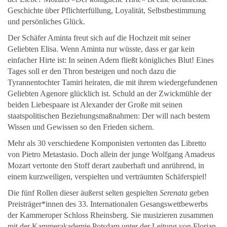
Geschichte über Pflichterfüllung, Loyalität, Selbstbestimmung
und persönliches Glück.
Der Schäfer Aminta freut sich auf die Hochzeit mit seiner
Geliebten Elisa. Wenn Aminta nur wüsste, dass er gar kein
einfacher Hirte ist: In seinen Adern fließt königliches Blut! Eines
Tages soll er den Thron besteigen und noch dazu die
Tyrannentochter Tamiri heiraten, die mit ihrem wiedergefundenen
Geliebten Agenore glücklich ist. Schuld an der Zwickmühle der
beiden Liebespaare ist Alexander der Große mit seinen
staatspolitischen Beziehungsmaßnahmen: Der will nach bestem
Wissen und Gewissen so den Frieden sichern.
Mehr als 30 verschiedene Komponisten vertonten das Libretto
von Pietro Metastasio. Doch allein der junge Wolfgang Amadeus
Mozart vertonte den Stoff derart zauberhaft und anrührend, in
einem kurzweiligen, verspielten und verträumten Schäferspiel!
Die fünf Rollen dieser äußerst selten gespielten
Serenata
geben
Preisträger*innen des 33. Internationalen Gesangswettbewerbs
der Kammeroper Schloss Rheinsberg. Sie musizieren zusammen
mit der Kammerakademie Potsdam unter der Leitung von Florian