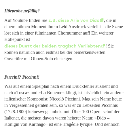
Hörprobe gefällig?
z.B. diese Arie von Dido
Auf Youtube finden Sie
, die in
einem intimen Moment ihrem Leid Ausdruck verleiht – die Szene
löst sich in einer fulminanten Chornummer auf! Ein weiterer
Höhepunkt ist
dieses Duett der beiden tragisch Verliebten
! Sie
können natürlich auch erstmal bei der bemerkenswerten
Ouvertüre mit Oboen-Solo einsteigen.
Puccini? Piccinni!
Was auf einem Spielplan nach einem Druckfehler aussieht und
nach »Tosca« und »La Boheme« klingt, ist tatsächlich ein anderer
italienischer Komponist: Niccolò Piccinni. Mag sein Name heute
in Vergessenheit geraten sein, so war er zu Lebzeiten Piccinnis
(1728-1800) keineswegs unbekannt. Über 100 Opern schuf der
Italiener, die meisten davon waren heiterer Natur. »Dido –
Königin von Karthago« ist eine Tragédie lyrique. Und dennoch –