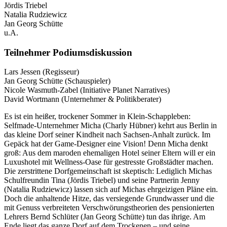
Jördis Triebel
Natalia Rudziewicz
Jan Georg Schütte
u.A.
Teilnehmer Podiumsdiskussion
Lars Jessen (Regisseur)
Jan Georg Schütte (Schauspieler)
Nicole Wasmuth-Zabel (Initiative Planet Narratives)
David Wortmann (Unternehmer & Politikberater)
Es ist ein heißer, trockener Sommer in Klein-Schappleben:
Selfmade-Unternehmer Micha (Charly Hübner) kehrt aus Berlin in
das kleine Dorf seiner Kindheit nach Sachsen-Anhalt zurück. Im
Gepäck hat der Game-Designer eine Vision! Denn Micha denkt
groß: Aus dem maroden ehemaligen Hotel seiner Eltern will er ein
Luxushotel mit Wellness-Oase für gestresste Großstädter machen.
Die zerstrittene Dorfgemeinschaft ist skeptisch: Lediglich Michas
Schulfreundin Tina (Jördis Triebel) und seine Partnerin Jenny
(Natalia Rudziewicz) lassen sich auf Michas ehrgeizigen Pläne ein.
Doch die anhaltende Hitze, das versiegende Grundwasser und die
mit Genuss verbreiteten Verschwörungstheorien des pensionierten
Lehrers Bernd Schlüter (Jan Georg Schütte) tun das ihrige. Am
Ende liegt das ganze Dorf auf dem Trockenen – und seine