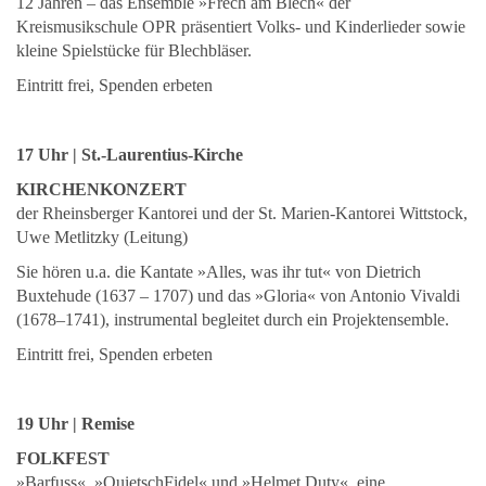
12 Jahren – das Ensemble »Frech am Blech« der
Kreismusikschule OPR präsentiert Volks- und Kinderlieder sowie
kleine Spielstücke für Blechbläser.
Eintritt frei, Spenden erbeten
17 Uhr | St.-Laurentius-Kirche
KIRCHENKONZERT
der Rheinsberger Kantorei und der St. Marien-Kantorei Wittstock,
Uwe Metlitzky (Leitung)
Sie hören u.a. die Kantate »Alles, was ihr tut« von Dietrich
Buxtehude (1637 – 1707) und das »Gloria« von Antonio Vivaldi
(1678–1741), instrumental begleitet durch ein Projektensemble.
Eintritt frei, Spenden erbeten
19 Uhr | Remise
FOLKFEST
»Barfuss«, »QuietschFidel« und »Helmet Duty«, eine